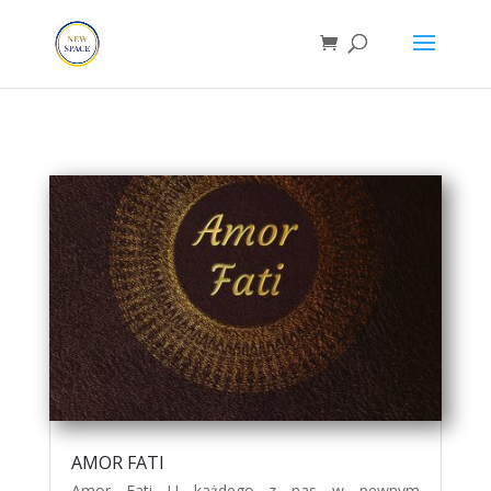
AMOR FATI
Amor Fati U każdego z nas w pewnym