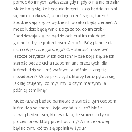
pomoc do innych, zwłaszcza gdy nigdy o nią nie prosili?
Może boją się, że będą niedołężni i ktoś będzie musiał
się nimi opiekować, a oni będą czuć się ciężarem?
Spodziewają się, że będzie ich bolało i będą cierpieć. A
może ludzie będą winić Boga za to, co im zrobił?
Spodziewają się, że będzie odbierał im młodość,
godność, bycie potrzebnym. A może Bóg planuje dla
nich coś jeszcze gorszego? Czy starość może być
jeszcze brzydsza w ich oczach? Może boją się, że ich
starość będzie cicha i zapomniana przez tych, dla
których dziś są kimś ważnym, a później staną się
niewidoczni? Może przez tych, którzy teraz pytają się,
jak się czujemy, co myślimy, o czym marzymy, a
później zamilkną?
Może łatwiej będzie pamiętać o starości tym osobom,
które dziś są chore i żyją wśród bliskich? Może
łatwiej będzie tym, którzy ufają, że śmierć to tylko
proces, przez który przechodzimy? A może łatwiej
będzie tym, którzy się spełnili w życiu?