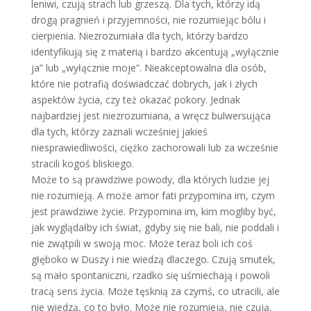
leniwi, czują strach lub grzeszą. Dla tych, którzy idą
drogą pragnień i przyjemności, nie rozumiejąc bólu i
cierpienia. Niezrozumiała dla tych, którzy bardzo
identyfikują się z materią i bardzo akcentują „wyłącznie
ja” lub „wyłącznie moje”. Nieakceptowalna dla osób,
które nie potrafią doświadczać dobrych, jak i złych
aspektów życia, czy też okazać pokory. Jednak
najbardziej jest niezrozumiana, a wręcz bulwersująca
dla tych, którzy zaznali wcześniej jakieś
niesprawiedliwości, ciężko zachorowali lub za wcześnie
stracili kogoś bliskiego.
Może to są prawdziwe powody, dla których ludzie jej
nie rozumieją. A może amor fati przypomina im, czym
jest prawdziwe życie. Przypomina im, kim mogliby być,
jak wyglądałby ich świat, gdyby się nie bali, nie poddali i
nie zwątpili w swoją moc. Może teraz boli ich coś
głęboko w Duszy i nie wiedzą dlaczego. Czują smutek,
są mało spontaniczni, rzadko się uśmiechają i powoli
tracą sens życia. Może tęsknią za czymś, co utracili, ale
nie wiedzą, co to było. Może nie rozumieją, nie czują,