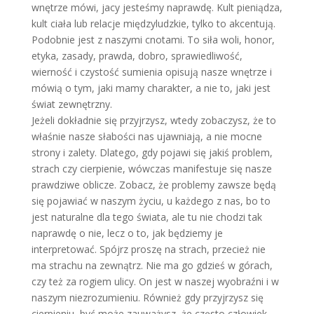
wnętrze mówi, jacy jesteśmy naprawdę. Kult pieniądza,
kult ciała lub relacje międzyludzkie, tylko to akcentują.
Podobnie jest z naszymi cnotami. To siła woli, honor,
etyka, zasady, prawda, dobro, sprawiedliwość,
wierność i czystość sumienia opisują nasze wnętrze i
mówią o tym, jaki mamy charakter, a nie to, jaki jest
świat zewnętrzny.
Jeżeli dokładnie się przyjrzysz, wtedy zobaczysz, że to
właśnie nasze słabości nas ujawniają, a nie mocne
strony i zalety. Dlatego, gdy pojawi się jakiś problem,
strach czy cierpienie, wówczas manifestuje się nasze
prawdziwe oblicze. Zobacz, że problemy zawsze będą
się pojawiać w naszym życiu, u każdego z nas, bo to
jest naturalne dla tego świata, ale tu nie chodzi tak
naprawdę o nie, lecz o to, jak będziemy je
interpretować. Spójrz proszę na strach, przecież nie
ma strachu na zewnątrz. Nie ma go gdzieś w górach,
czy też za rogiem ulicy. On jest w naszej wyobraźni i w
naszym niezrozumieniu. Również gdy przyjrzysz się
cierpieniu, być może zauważysz, że często człowiek