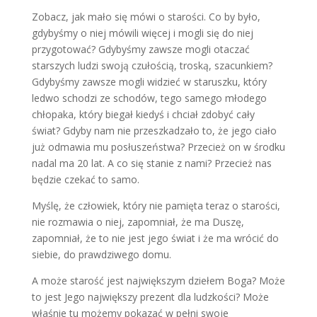
Zobacz, jak mało się mówi o starości. Co by było,
gdybyśmy o niej mówili więcej i mogli się do niej
przygotować? Gdybyśmy zawsze mogli otaczać
starszych ludzi swoją czułością, troską, szacunkiem?
Gdybyśmy zawsze mogli widzieć w staruszku, który
ledwo schodzi ze schodów, tego samego młodego
chłopaka, który biegał kiedyś i chciał zdobyć cały
świat? Gdyby nam nie przeszkadzało to, że jego ciało
już odmawia mu posłuszeństwa? Przecież on w środku
nadal ma 20 lat. A co się stanie z nami? Przecież nas
będzie czekać to samo.
Myślę, że człowiek, który nie pamięta teraz o starości,
nie rozmawia o niej, zapomniał, że ma Duszę,
zapomniał, że to nie jest jego świat i że ma wrócić do
siebie, do prawdziwego domu.
A może starość jest największym dziełem Boga? Może
to jest Jego największy prezent dla ludzkości? Może
właśnie tu możemy pokazać w pełni swoje