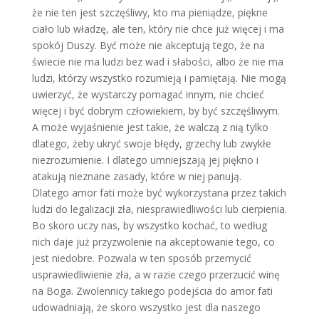
że nie ten jest szczęśliwy, kto ma pieniądze, piękne
ciało lub władzę, ale ten, który nie chce już więcej i ma
spokój Duszy. Być może nie akceptują tego, że na
świecie nie ma ludzi bez wad i słabości, albo że nie ma
ludzi, którzy wszystko rozumieją i pamiętają. Nie mogą
uwierzyć, że wystarczy pomagać innym, nie chcieć
więcej i być dobrym człowiekiem, by być szczęśliwym.
A może wyjaśnienie jest takie, że walczą z nią tylko
dlatego, żeby ukryć swoje błędy, grzechy lub zwykłe
niezrozumienie. I dlatego umniejszają jej piękno i
atakują nieznane zasady, które w niej panują.
Dlatego amor fati może być wykorzystana przez takich
ludzi do legalizacji zła, niesprawiedliwości lub cierpienia.
Bo skoro uczy nas, by wszystko kochać, to według
nich daje już przyzwolenie na akceptowanie tego, co
jest niedobre. Pozwala w ten sposób przemycić
usprawiedliwienie zła, a w razie czego przerzucić winę
na Boga. Zwolennicy takiego podejścia do amor fati
udowadniają, że skoro wszystko jest dla naszego