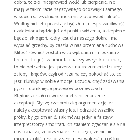
dobra, to zło, niesprawiedliwość lub cierpienie, nie
mają w takim razie negatywnego oddźwięku samego
w sobie i są zwolnione moralnie z odpowiedzialności.
Według nich zło przestaje być złem, niesprawiedliwość
uzależniona będzie już od punktu widzenia, a cierpienie
będzie jak ogień, który jest dla naszego dobra i ma
wypalać grzechy, by zaszła w nas przemiana duchowa.
Miłość również została w to wplątana i zmieszana z
błotem, bo jeśli w amor fati należy wszystko kochać,
to nie potrzebna jest przerwa na zrozumienie traumy,
żałoby i błędów, czyli od razu należy pokochać to, co
jest, tłumiąc w sobie emocje, uczucia, chęć zadawania
pytań i domknięcia procesów poznawczych.
Błędnie zostało również odebrane znaczenie
akceptacji. Słyszę czasami taką argumentację, że
należy akceptować własny los, i odrzucić wszelkie
próby, by go zmienić. Tak mówią jedynie fałszywi
interpretatorzy amor fati. Ich zdaniem zgadzanie się na
coś oznacza, że przyznaje się do tego, że nic nie
można zrobić, czyli bez sensu jest walczyć o coś lub