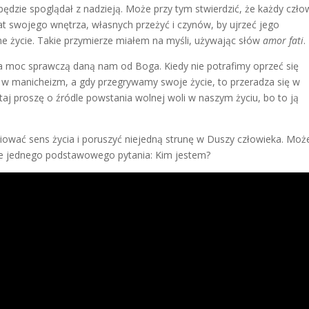
ędzie spoglądał z nadzieją. Może przy tym stwierdzić, że każdy czło
zmat swojego wnętrza, własnych przeżyć i czynów, by ujrzeć jego
ne życie. Takie przymierze miałem na myśli, używając słów
amor fati
.
a moc sprawczą daną nam od Boga. Kiedy nie potrafimy oprzeć się
ją w manicheizm, a gdy przegrywamy swoje życie, to przeradza się w
taj proszę o źródle powstania wolnej woli w naszym życiu, bo to ją
ciować sens życia i poruszyć niejedną strunę w Duszy człowieka. Moż
e jednego podstawowego pytania: Kim jestem?