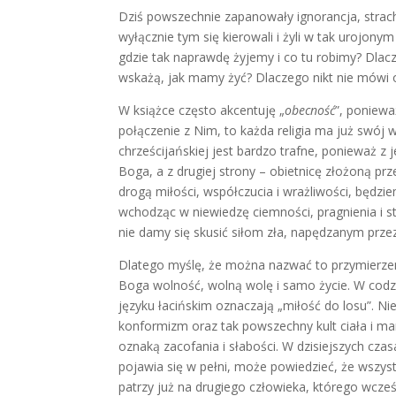
Dziś powszechnie zapanowały ignorancja, strach,
wyłącznie tym się kierowali i żyli w tak urojonym
gdzie tak naprawdę żyjemy i co tu robimy? Dlac
wskażą, jak mamy żyć? Dlaczego nikt nie mówi o 
W książce często akcentuję „
obecność
”, poniewa
połączenie z Nim, to każda religia ma już swój 
chrześcijańskiej jest bardzo trafne, ponieważ z
Boga, a z drugiej strony – obietnicę złożoną p
drogą miłości, współczucia i wrażliwości, będz
wchodząc w niewiedzę ciemności, pragnienia i s
nie damy się skusić siłom zła, napędzanym prze
Dlatego myślę, że można nazwać to przymierzem
Boga wolność, wolną wolę i samo życie. W cod
języku łacińskim oznaczają „miłość do losu”. Ni
konformizm oraz tak powszechny kult ciała i ma
oznaką zacofania i słabości. W dzisiejszych cza
pojawia się w pełni, może powiedzieć, że wszystk
patrzy już na drugiego człowieka, którego wcześn