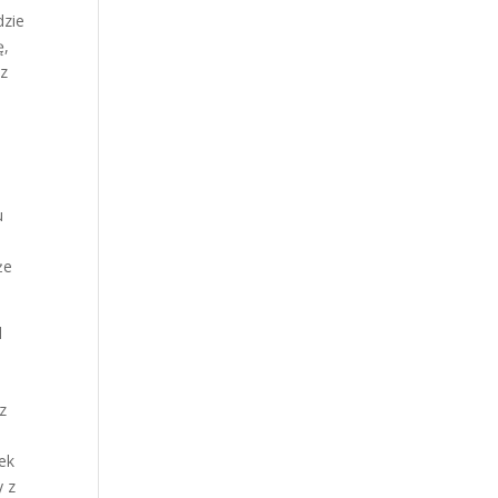
dzie
ę,
az
u
że
d
z
iek
y z