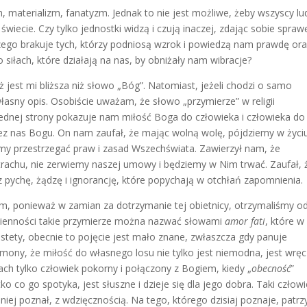
 materializm, fanatyzm. Jednak to nie jest możliwe, żeby wszyscy lu
 świecie. Czy tylko jednostki widzą i czują inaczej, zdając sobie spraw
zego brakuje tych, którzy podniosą wzrok i powiedzą nam prawdę or
siłach, które działają na nas, by obniżały nam wibracje?
ż jest mi bliższa niż słowo „Bóg”. Natomiast, jeżeli chodzi o samo
własny opis. Osobiście uważam, że słowo „przymierze” w religii
 jednej strony pokazuje nam miłość Boga do człowieka i człowieka do
rzez nas Bogu. On nam zaufał, że mając wolną wolę, pójdziemy w życi
iemy przestrzegać praw i zasad Wszechświata. Zawierzył nam, że
trachu, nie zerwiemy naszej umowy i będziemy w Nim trwać. Zaufał, 
z pychę, żądzę i ignorancję, które popychają w otchłań zapomnienia.
, ponieważ w zamian za dotrzymanie tej obietnicy, otrzymaliśmy o
zienności takie przymierze można nazwać słowami
amor fati
, które w
estety, obecnie to pojęcie jest mało znane, zwłaszcza gdy panuje
mony, że miłość do własnego losu nie tylko jest niemodna, jest wręc
sach tylko człowiek pokorny i połączony z Bogiem, kiedy „
obecność
”
o co go spotyka, jest słuszne i dzieje się dla jego dobra. Taki człow
iej poznał, z wdzięcznością. Na tego, którego dzisiaj poznaje, patrz