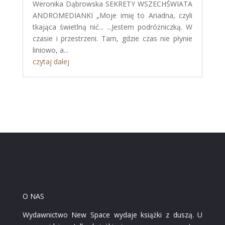
Weronika Dąbrowska SEKRETY WSZECHŚWIATA
ANDROMEDIANKI „Moje imię to Ariadna, czyli
tkająca świetlną nić... ...Jestem podróżniczką. W
czasie i przestrzeni. Tam, gdzie czas nie płynie
liniowo, a...
czytaj dalej
O NAS
Wydawnictwo New Space wydaje książki z duszą. U