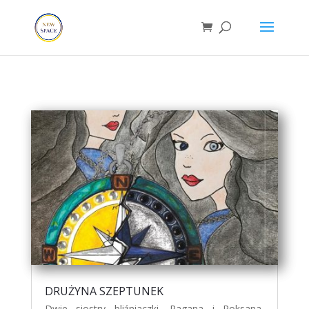
DRUŻYNA SZEPTUNEK
Dwie siostry bliźniaczki, Ragana i Roksana,