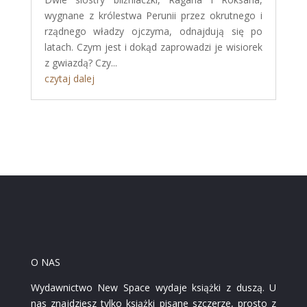
wygnane z królestwa Perunii przez okrutnego i
rządnego władzy ojczyma, odnajdują się po
latach. Czym jest i dokąd zaprowadzi je wisiorek
z gwiazdą? Czy...
czytaj dalej
O NAS
Wydawnictwo New Space wydaje książki z duszą. U
nas znajdziesz tylko książki pisane szczerze, prosto z