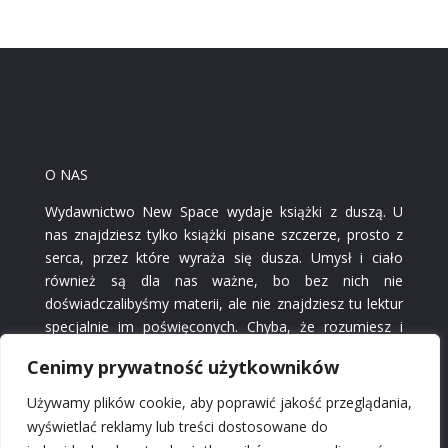
O NAS
Wydawnictwo New Space wydaje książki z duszą. U
nas znajdziesz tylko książki pisane szczerze, prosto z
serca, przez które wyraża się dusza. Umysł i ciało
również są dla nas ważne, bo bez nich nie
doświadczalibyśmy materii, ale nie znajdziesz tu lektur
specjalnie im poświęconych. Chyba, że rozumiesz i
czujesz, iż poprzez czytanie książek wpływasz także na
Cenimy prywatność użytkowników
nie. W naszych książkach nie chodzi tylko o piękne
słowa, styl i interesującą fabułę. Ich wartością jest
Używamy plików cookie, aby poprawić jakość przeglądania,
głębia spojrzenia i przeżyć autorów, którzy wyrażają
wyświetlać reklamy lub treści dostosowane do
się nie tylko poprzez słowa, ale również w sztuce,