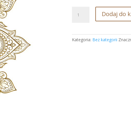
ilość
Dodaj do 
11
-
Rozmowy
z
Kategoria:
Bez kategorii
Znaczn
duszą
-
Aleksander
Deyev