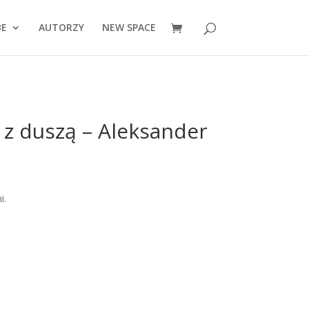
BE
AUTORZY
NEW SPACE
z duszą – Aleksander
i.