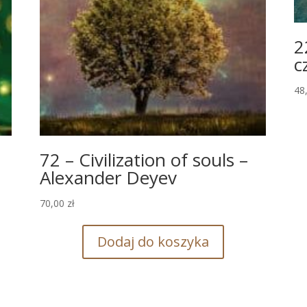
2
c
48
i
72 – Civilization of souls –
Alexander Deyev
70,00
zł
Dodaj do koszyka