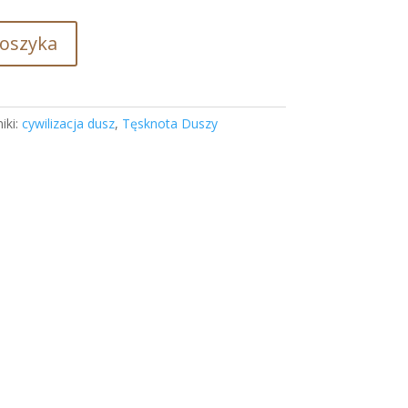
koszyka
iki:
cywilizacja dusz
,
Tęsknota Duszy