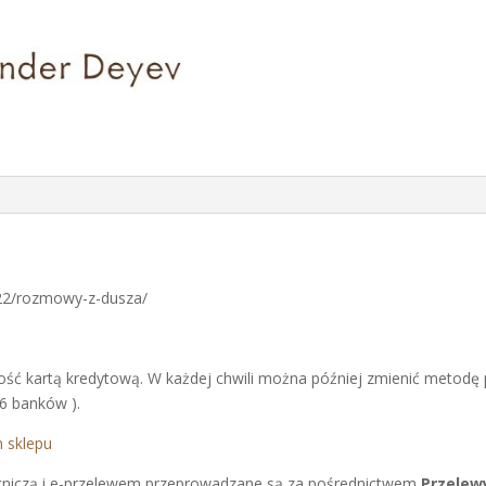
/22/rozmowy-z-dusza/
ść kartą kredytową. W każdej chwili można później zmienić metodę pł
 6 banków ).
 sklepu
płatniczą i e-przelewem przeprowadzane są za pośrednictwem
Przelew