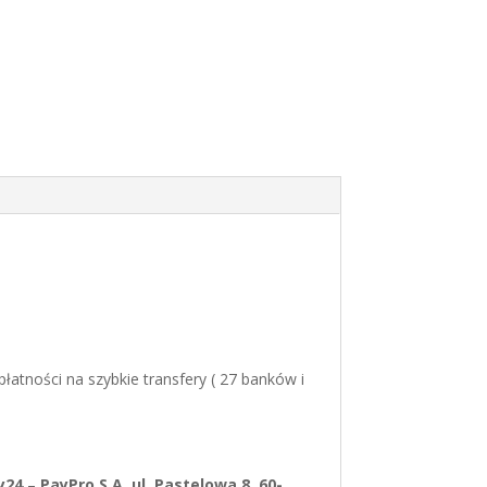
atności na szybkie transfery ( 27 banków i
y24
–
PayPro S.A. ul. Pastelowa 8, 60-