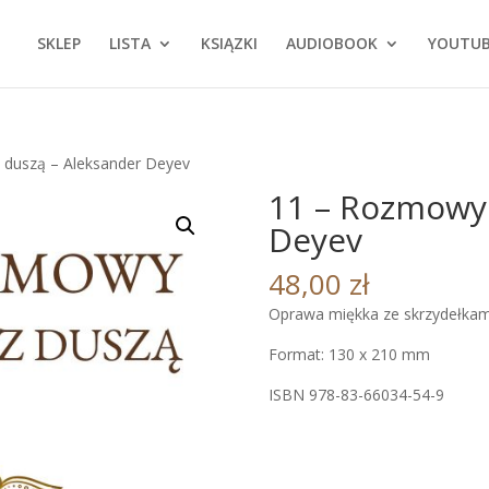
SKLEP
LISTA
KSIĄZKI
AUDIOBOOK
YOUTU
 duszą – Aleksander Deyev
11 – Rozmowy 
Deyev
48,00
zł
Oprawa miękka ze skrzydełkam
Format: 130 x 210 mm
ISBN 978-83-66034-54-9