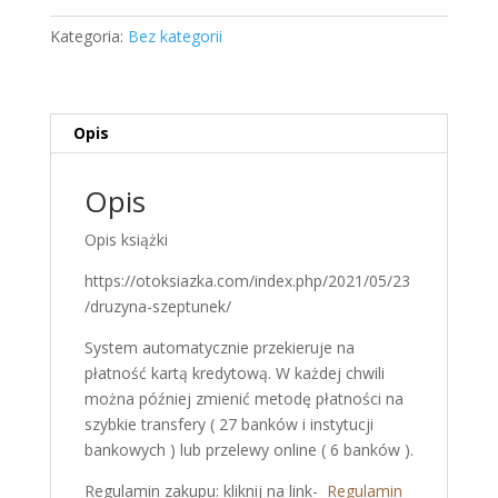
Szeptunek
Kategoria:
Bez kategorii
-
Agnieszka
Rautman-
Szczepańska
Opis
Opis
Opis książki
https://otoksiazka.com/index.php/2021/05/23
/druzyna-szeptunek/
System automatycznie przekieruje na
płatność kartą kredytową. W każdej chwili
można później zmienić metodę płatności na
szybkie transfery ( 27 banków i instytucji
bankowych ) lub przelewy online ( 6 banków ).
Regulamin zakupu: kliknij na link-
Regulamin