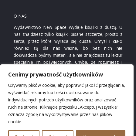
O NAS
Wydawnictwo New Space wydaje książki z duszą. U
nas znajdziesz tylko książki pisane szczerze, prosto z
serca, przez które wyraża się dusza. Umysł i ciało
również są dla nas ważne, bo bez nich nie
doświadczalibyśmy materii, ale nie znajdziesz tu lektur
specjalnie im poświęconych. Chyba, że rozumiesz i
czujesz, iż poprzez czytanie książek wpływasz także na
Cenimy prywatność użytkowników
nie. W naszych książkach nie chodzi tylko o piękne
słowa, styl i interesującą fabułę. Ich wartością jest
Używamy plików cookie, aby poprawić jakość przeglądania,
głębia spojrzenia i przeżyć autorów, którzy wyrażają
wyświetlać reklamy lub treści dostosowane do
się nie tylko poprzez słowa, ale również w sztuce,
indywidualnych potrzeb użytkowników oraz analizować
pasjach, związkach, duchowości, czy rodzinie.
ruch na stronie. Kliknięcie przycisku „Akceptuj wszystkie”
Wszędzie tam, gdzie przejawia się dusza.
oznacza zgodę na wykorzystywanie przez nas plików
cookie.
Skontaktuj się z nami:
wydawnictwo @ otoksiazka com